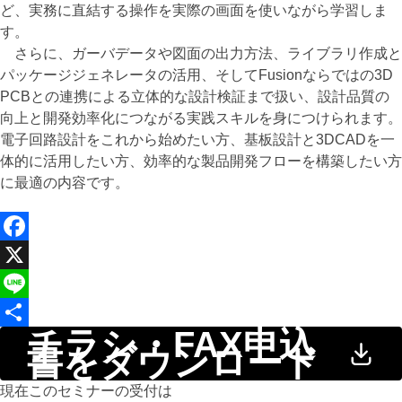
ど、実務に直結する操作を実際の画面を使いながら学習しま
す。
さらに、ガーバデータや図面の出力方法、ライブラリ作成と
パッケージジェネレータの活用、そしてFusionならではの3D
PCBとの連携による立体的な設計検証まで扱い、設計品質の
向上と開発効率化につながる実践スキルを身につけられます。
電子回路設計をこれから始めたい方、基板設計と3DCADを一
体的に活用したい方、効率的な製品開発フローを構築したい方
に最適の内容です。
Facebook
X
Line
チラシ・FAX申込
共
書をダウンロード
有
現在このセミナーの受付は