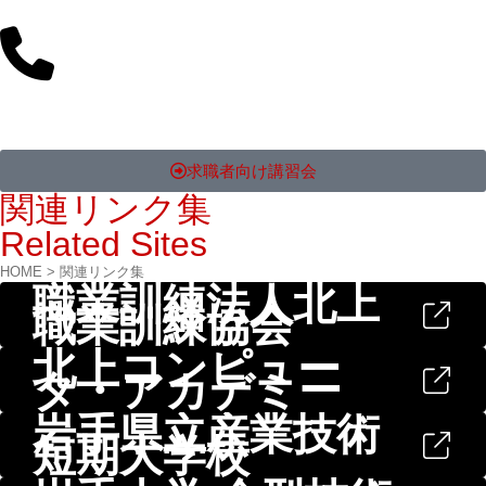
求職者向け講習会
関連リンク集
Related Sites
HOME
>
関連リンク集
職業訓練法人北上
職業訓練協会
北上コンピュー
タ・アカデミー
岩手県立産業技術
短期大学校