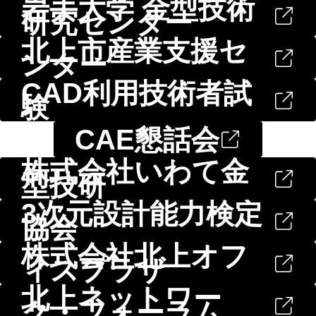
岩手大学 金型技術
研究センター
北上市産業支援セ
ンター
CAD利用技術者試
験
CAE懇話会
株式会社いわて金
型技研
3次元設計能力検定
協会
株式会社北上オフ
ィスプラザ
北上ネットワー
ク・フォーラム