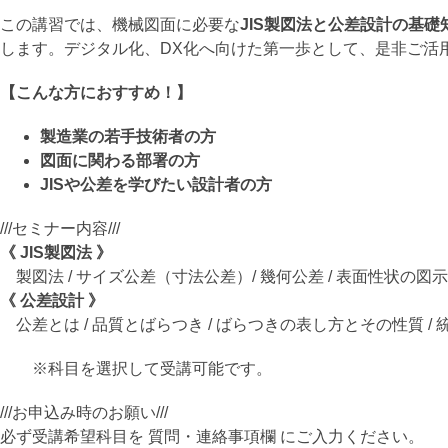
この講習では、機械図面に必要な
JIS製図法と公差設計の基
します。デジタル化、DX化へ向けた第一歩として、是非ご活
【こんな方におすすめ！】
製造業の若手技術者の方
図面に関わる部署の方
JISや公差を学びたい設計者の方
///セミナー内容///
《 JIS製図法 》
製図法 / サイズ公差（寸法公差）/ 幾何公差 / 表面性状の図示
《 公差設計 》
公差とは / 品質とばらつき / ばらつきの表し方とその性質 / 
※科目を選択して受講可能です。
///お申込み時のお願い///
必ず受講希望科目を 質問・連絡事項欄 にご入力ください。